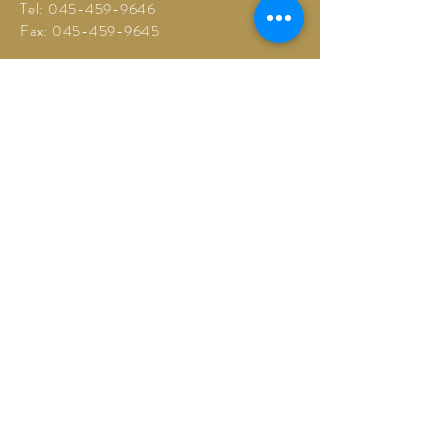
Tel:
045-459-9646
Fax:
045-459-9645
営業時間
9
:00~18
:00
本店休業日（日曜）
保土ヶ谷駅前店（不定休）
LINEでのご相談も受け付けています
以下のQRコードを読み取るかクリックしてください