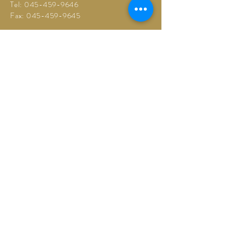
Tel:
045-459-9646
Fax:
045-459-9645
営業時間
9
:00~18
:00
本店休業日（日曜）
保土ヶ谷駅前店（不定休）
LINEでのご相談も受け付けています
以下のQRコードを読み取るかクリックしてください