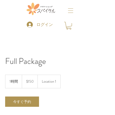
ログイン
Full Package
150
米
1時間
1
$150
Location 1
ド
時
ル
今すぐ予約