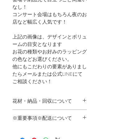
なし！
コンサート会場はもちろん夜のお
店など幅広く人気です！
上記の画像は、デザインとボリュ
ームの目安となります
お花の種類やお好みのラッピング
の色などお選びください。
他にもこだわりの要素がありまし
たらメールまたは公式LINEにて
ご相談ください！
花材・納品・回収について
【花材】
※重要事項※配送について
基本的に季節により仕入れた時々のお
花にて仕立てております
こちらの商品は
横浜市内全域
での配達
指定花材については選択欄よりお選び
が可能です
ください