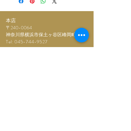
選択された花材について一部追加代金
※要相談地域※
が発生することをご了承ください
町田市・大和市・鎌倉市・藤沢市・横
当社ではできるだけイレギュラーなサ
本店
須賀市・川崎市・東京都（２３区内）
ービスにもお答えさせていただいてお
〒240-0064
りますので、お電話やメールにてご相
神奈川県横浜市保土ヶ谷区峰岡町2-139
談ください
Tel:
045-744-9527
【納品】
Fax:
045-744-9528
複数納品については事前にお届け先様
と打ち合わせさせていただくこともあ
spiral.1@giga.ocn.ne.jp
ります
【回収】
当社にて納品しましたスタンドの回収
保土ヶ谷駅前店
はすべて無料にて行っております
〒240-0013
お届けの際に配送スタッフが回収日な
神奈川県横浜市保土ヶ谷区帷子町1-41
どを伺います
Tel:
045-459-9646
その場での確認が取れない場合は、当
Fax:
045-459-9645
社に連絡いただくようご説明させてい
ただきます