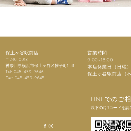
保土ヶ谷駅前店
営業時間
〒240-0013
9
:00~18
:00
神奈川県横浜市保土ヶ谷区帷子町1-41
本店休業日（日曜
Tel: 045-459-9646
保土ヶ谷駅前店（
Fax: 045-459-9645
LINEでの
以下のQRコードを読