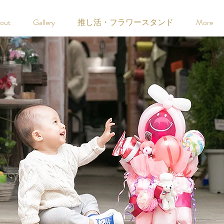
out
Gallery
推し活・フラワースタンド
More